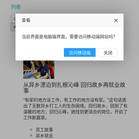
列表
时间排序
点击排序
评论排序
评分排序
查看
支持量排序
当前界面是电脑端界面，需要访问移动端网站吗？
访问移动端
关闭
从异乡漂泊到扎根沁峰 回归故乡再就业故
事
“有家的地方没工作，有工作的地方没有家。”这句话道
出了无数异乡打工人的生存困境。回归故乡，回到了有
温暖的地方；回归沁峰，她找到更适合的岗位，开启了
工作新篇章。
员工故事
返乡就业