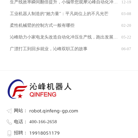
生产线效率瞬间翻倍提升，小编带您观摩沁峰自动化冲压解决方案实例
12-19
工业机器人制造的“她力量”：平凡岗位上的不凡光芒
03-08
柔性机械臂的控制方式一般有哪些
02-20
沁峰助力小家电龙头改造自动化冲压生产线，跑出发展“加速度”
05-22
广漂打工到回乡就业，沁峰双职工的故事
06-07
robot.qinfeng-gp.com
网站：
电话：
400-166-2658
19918051179
招聘：