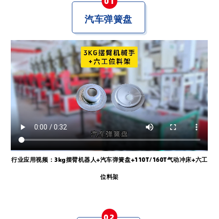
0
1
汽车弹簧盘
行业应用视频：
3kg摆臂机器人+
汽车弹簧盘
+110T/160T气动冲床+六工
位料架
02