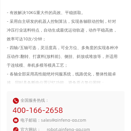
- 有效解决10KG重大件的高效、平稳抓取。
- 采用自主研发的机器人控制算法，实现各轴联动控制，针对
冲压行业送料特点，自动生成最优运动轨迹，动作平稳高效，
效率可达10次/分钟；
- 四轴/五轴可选，灵活度高，可全方位、多角度的实现各种冲
压动作:翻转、打废料(放料前)、侧挂、斜放或堆放等，并适用
于连续模、单机多模等模具工艺；
- 各轴全部采用高性能绝对伺服系统，线路优化，整体性能卓
越，同时具备断电位置记忆功能，避免原点复位困扰；
- 采用开放式可编程技术，支持运动轨迹编辑，操作简单，控
制灵活，可存储多种产品信息，互换性强，一次设定即可长期
全国服务热线：
400-166-2658
使用；
- 适配于市面上所有类型的冲压设备: 齿轮冲床、气动冲床、
电子邮箱：sales@qinfeng-gp.com
油压机，并做到无论吨位大小、机台高低，都可随意连接，实
官方网站：
robot.qinfeng-gp.com