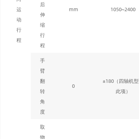
后
运
mm
1
050
~
240
0
伸
动
缩
行
行
程
程
手
臂
翻
±180（四轴机
0
转
此项）
角
度
取
物