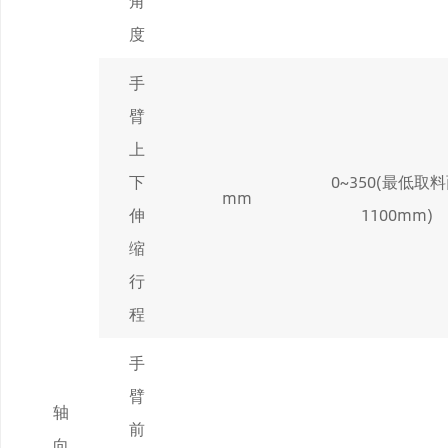
角
度
手
臂
上
下
0~350(
最低取料
mm
伸
110
0mm)
缩
行
程
手
臂
轴
前
向