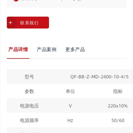
现设备的自由组合联线；
- 采用国内外著名品牌及高精度核心配件，品质稳定可靠，定
位误差控制在+0.2mm，故障率低于1‰，使用寿命达8~10年
联系我们
(视生产环境及保养情况而定)；
- 产品已高度标准化，只须定制抓手 (吸盘式、气动式、磁吸
产品详情
产品案例
更多产品
式等)，安装便捷，交付三天即可量产。
型号
QF-BB-Z-MD-2400-10-4/5
参数
单位
指标
电源电压
V
220±10%
电源频率
Hz
50/60