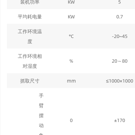
装机功率
KW
5
平均耗电量
KW
0.7
工作环境温
°C
-20~45
度
工作环境相
%
20～80
对湿度
抓取尺寸
mm
≤1000×1000
手
臂
摆
0
±170
动