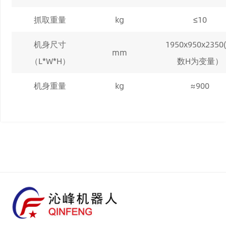
抓取重量
kg
≤10
机身尺寸
1950x9
5
0x
235
0
mm
（L*W*H）
数
H
为变量）
机身重量
kg
≈900